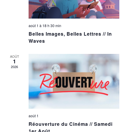
août 1 à 18 h 30 min
Belles Images, Belles Lettres // In
Waves
AOÛT
1
2026
août 1
Réouverture du Cinéma // Samedi
1er Août