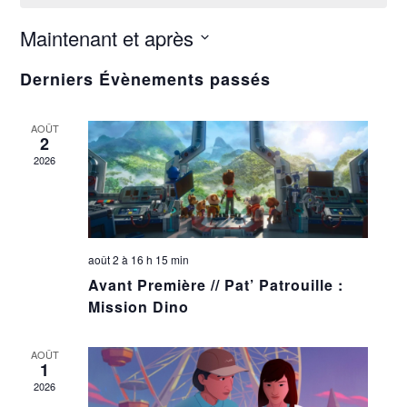
Navigation
Navigation
de
par
Maintenant et après
vues
consultations
Sélectionnez
évènement
Derniers Évènements passés
une
date.
AOÛT
2
2026
août 2 à 16 h 15 min
Avant Première // Pat’ Patrouille :
Mission Dino
AOÛT
1
2026